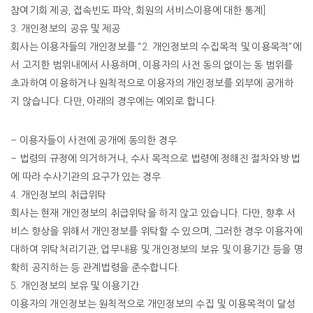
참여기회
제공
,
접속빈도
파악
,
회원의
서비스이용에
대한
통계
]
3.
개인정보의
공유
및
제공
회사는
이용자들의
개인정보를
“2.
개인정보의
수집목적
및
이용목적
”
에
서
고지한
범위내에서
사용하며
,
이용자의
사전
동의
없이는
동
범위를
초과하여
이용하거나
원칙적으로
이용자의
개인정보를
외부에
공개하
지
않습니다
.
다만
,
아래의
경우에는
예외로
합니다
.
–
이용자들이
사전에
공개에
동의한
경우
–
법령의
규정에
의거하거나
,
수사
목적으로
법령에
정해진
절차와
방법
에
따라
수사기관의
요구가
있는
경우
4.
개인정보의
취급위탁
회사는
현재
개인정보의
취급위탁을
하지
않고
있습니다
.
다만
,
향후
서
비스
향상을
위해서
개인정보를
위탁할
수
있으며
,
그러한
경우
이용자에
대하여
위탁처리기관
,
업무내용
및
개인정보의
보유
및
이용기간
등을
명
확히
공지하는
등
관계법령을
준수합니다
.
5.
개인정보의
보유
및
이용기간
이용자의
개인정보는
원칙적으로
개인정보의
수집
및
이용목적이
달성