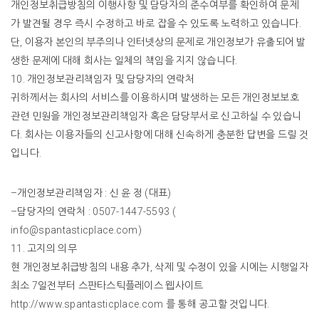
개인정보취급방침의
이행사항
및
담당자의
준수여부를
확인하여
문제
가
발견될
경우
즉시
수정하고
바로
잡을
수
있도록
노력하고
있습니다
.
단
,
이용자
본인의
부주의나
인터넷상의
문제로
개인정보가
유출되어
발
생한
문제에
대해
회사는
일체의
책임을
지지
않습니다
.
10.
개인정보관리책임자
및
담당자의
연락처
귀하께서는
회사의
서비스를
이용하시며
발생하는
모든
개인정보보호
관련
민원을
개인정보관리책임자
혹은
담당부서로
신고하실
수
있습니
다
.
회사는
이용자들의
신고사항에
대해
신속하게
충분한
답변을
드릴
것
입니다
.
–
개인정보관리책임자
:
신
윤
정
(
대표
)
–
담당자의
연락처
: 0507-1447-5593 (
info@spantasticplace.com)
11.
고지의
의무
현
개인정보취급방침의
내용
추가
,
삭제
및
수정이
있을
시에는
시행일자
최소
7
일전부터
스판타스틱플레이스
웹사이트
http://www.spantasticplace.com
를
통해
공고할
것입니다
.