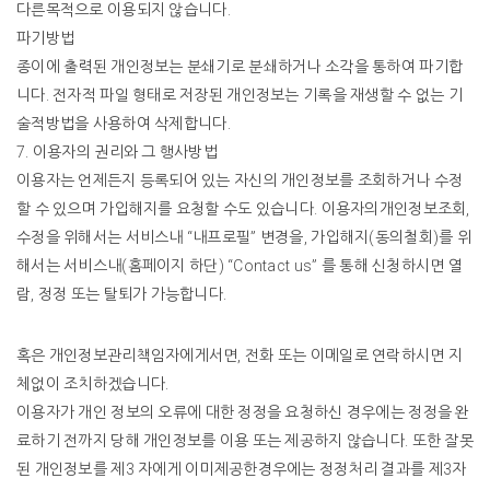
다른목적으로
이용되지
않습니다
.
파기방법
종이에
출력된
개인정보는
분쇄기로
분쇄하거나
소각을
통하여
파기합
니다
.
전자적
파일
형태로
저장된
개인정보는
기록을
재생할
수
없는
기
술적방법을
사용하여
삭제합니다
.
7.
이용자의
권리와
그
행사방법
이용자는
언제든지
등록되어
있는
자신의
개인정보를
조회하거나
수정
할
수
있으며
가입해지를
요청할
수도
있습니다
.
이용자의개인정보조회
,
수정을
위해서는
서비스내
“
내프로필
”
변경을
,
가입해지
(
동의철회
)
를
위
해서는
서비스내
(
홈페이지
하단
) “Contact us”
를
통해
신청하시면
열
람
,
정정
또는
탈퇴가
가능합니다
.
혹은
개인정보관리책임자에게서면
,
전화
또는
이메일로
연락하시면
지
체없이
조치하겠습니다
.
이용자가
개인
정보의
오류에
대한
정정을
요청하신
경우에는
정정을
완
료하기
전까지
당해
개인정보를
이용
또는
제공하지
않습니다
.
또한
잘못
된
개인정보를
제
3
자에게
이미제공한경우에는
정정처리
결과를
제
3
자