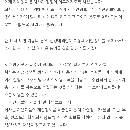
에게
지체없이
통지하여
정정이
이루어지도록
하겠습니다
.
회사는
이용자에
의해
해지
또는
삭제된
개인정보는
“5.
개인정보의보유
및이용기간
”
에
명시된
바에
따라
처리하고
그외의
용도로
열람
또는
이
용할
수
없도록
처리하고
있습니다
.
만 14세 미만 아동의 경우, 법정대리인이 아동의 개인정보를 조회하거나
수정할 권리, 수 집 및 이용 동의를 철회할 권리를 가집니다.
8.
개인정보
자동
수집
장치의
설치
/
운영
및
거부에
관한
사항
회사는
계정정보를
생성하기
위해
이용자가
스판타스틱플레이스
웹페
이지
실행시
IP
주소
및
서비스
이용기록을
자동으로
수집하게
됩니다
.
이
용자가
이를
자동으로
수집하는
것을
거부하는
경우
스판타스틱플레이
스를
이용할
수
없습니다
.
9.
개인정보의
기술적
/
관리적
보호
대책
회사는
이용자들의
개인정보를
취급함에
있어
개인정보가
분실
,
도난
,
누
출
,
변조
또는
훼손되지
않도록
안전성
확보를
위하여
다음과
같은
기술
적
/
관리적
대책을
강구하고
있습니다
.