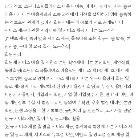
상태
정보
,
스판타스틱플레이스
이용자
이름
,
아이디
,
닉네임
,
사진
등은
이용자가
다른
이용자와의
소통
과정에서
자신을
설명하기
위해
등록하
는
정보로써
관계가
맺어진
회원간에는
위
정보가
서로
공개됩니다
.
서비스
제공에
관한
계약이행
및
서비스
제공에
따른
요금정산
[
컨텐츠
제공
,
특정
맞춤
서비스
제공
,
물품배송
또는
청구서
등
발송
,
본
인인증
,
구매
및
요금
결제
,
요금추심
]
회원관리
회원제
서비스
이용
및
제한적
본인
확인제에
따른
본인확인
,
개인식별
,
불량회원
(
스판타스틱플레이스
이용약관
제
11
조
제
1
항
제
1
호
내지
제
12
호
위반
등으로
인하여
제
19
조
제
1
항에
따른
영구이용정지
회원
및
동조
제
2
항에
따라
계약해지
된
영구이용정지
회원
)
의
부정
이용방지와
비인가
사용방지
,
가입의사
확인
,
가입
및
가입횟수
제한
,
만
14
세
미만
아
동
개인정보
수집
시
법정
대리인
동의여부
확인
,
추후
법정
대리인
본인
확인
,
분쟁
조정을
위한
기록보존
,
불만처리
등
민원처리
,
고지사항
전달
신규
서비스
개발
및
마케팅
·
광고에의
활용
[
신규
서비스
개발
및
맞춤
서비스
제공
,
통계학적
특성에
따른
서비스
제
공
및
광고
게재
,
서비스의
유효성
확인
,
이벤트
및
광고성
정보
제공
및