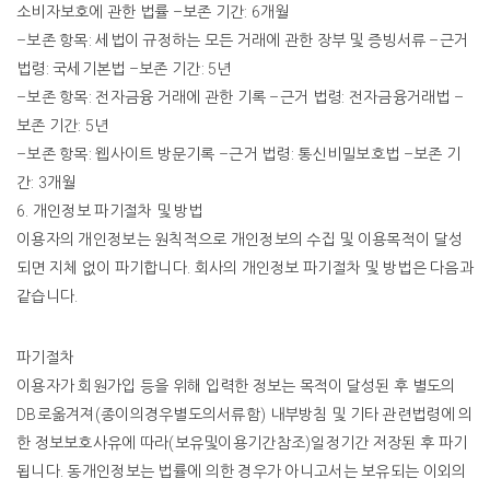
소비자보호에
관한
법률
–
보존
기간
: 6
개월
–
보존
항목
:
세법이
규정하는
모든
거래에
관한
장부
및
증빙서류
–
근거
법령
:
국세기본법
–
보존
기간
: 5
년
–
보존
항목
:
전자금융
거래에
관한
기록
–
근거
법령
:
전자금융거래법
–
보존
기간
: 5
년
–
보존
항목
:
웹사이트
방문기록
–
근거
법령
:
통신비밀보호법
–
보존
기
간
: 3
개월
6.
개인정보
파기절차
및
방법
이용자의
개인정보는
원칙적으로
개인정보의
수집
및
이용목적이
달성
되면
지체
없이
파기합니다
.
회사의
개인정보
파기절차
및
방법은
다음과
같습니다
.
파기절차
이용자가
회원가입
등을
위해
입력한
정보는
목적이
달성된
후
별도의
DB
로옮겨져
(
종이의경우별도의서류함
)
내부방침
및
기타
관련법령에
의
한
정보보호사유에
따라
(
보유및이용기간참조
)
일정기간
저장된
후
파기
됩니다
.
동개인정보는
법률에
의한
경우가
아니고서는
보유되는
이외의