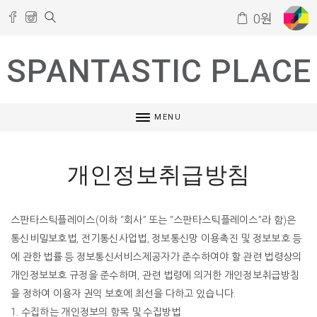
0
원
SPANTASTIC PLACE
MENU
개인정보취급방침
스판타스틱플레이스
(
이하
“
회사
”
또는
“
스판타스틱플레이스
”
라
함
)
은
통신비밀보호법
,
전기통신사업법
,
정보통신망
이용촉진
및
정보보호
등
에
관한
법률
등
정보통신서비스제공자가
준수하여야
할
관련
법령상의
개인정보보호
규정을
준수하며
,
관련
법령에
의거한
개인정보취급방침
을
정하여
이용자
권익
보호에
최선을
다하고
있습니다
.
1.
수집하는
개인정보의
항목
및
수집방법