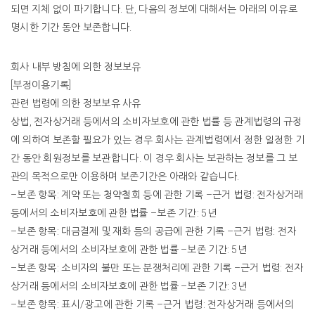
되면
지체
없이
파기합니다
.
단
,
다음의
정보에
대해서는
아래의
이유로
명시한
기간
동안
보존합니다
.
회사
내부
방침에
의한
정보보유
[
부정이용기록
]
관련
법령에
의한
정보보유
사유
상법
,
전자상거래
등에서의
소비자보호에
관한
법률
등
관계법령의
규정
에
의하여
보존할
필요가
있는
경우
회사는
관계법령에서
정한
일정한
기
간
동안
회원정보를
보관합니다
.
이
경우
회사는
보관하는
정보를
그
보
관의
목적으로만
이용하며
보존기간은
아래와
같습니다
.
–
보존
항목
:
계약
또는
청약철회
등에
관한
기록
–
근거
법령
:
전자상거래
등에서의
소비자보호에
관한
법률
–
보존
기간
: 5
년
–
보존
항목
:
대금결제
및
재화
등의
공급에
관한
기록
–
근거
법령
:
전자
상거래
등에서의
소비자보호에
관한
법률
–
보존
기간
: 5
년
–
보존
항목
:
소비자의
불만
또는
분쟁처리에
관한
기록
–
근거
법령
:
전자
상거래
등에서의
소비자보호에
관한
법률
–
보존
기간
: 3
년
–
보존
항목
:
표시
/
광고에
관한
기록
–
근거
법령
:
전자상거래
등에서의