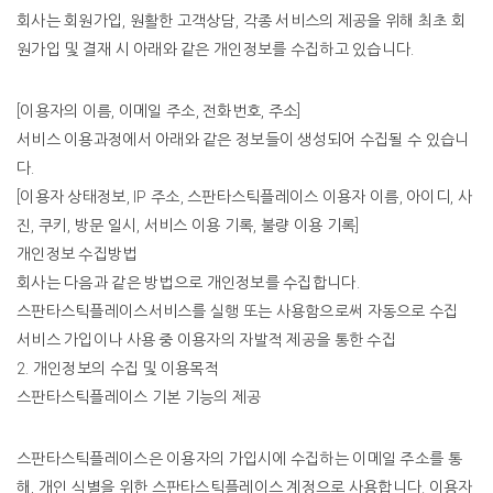
회사는
회원가입
,
원활한
고객상담
,
각종
서비스의
제공을
위해
최초
회
원가입
및
결재
시
아래와
같은
개인정보를
수집하고
있습니다
.
[
이용자의
이름
,
이메일
주소
,
전화번호
,
주소
]
서비스
이용과정에서
아래와
같은
정보들이
생성되어
수집될
수
있습니
다
.
[
이용자
상태정보
, IP
주소
,
스판타스틱플레이스
이용자
이름
,
아이디
,
사
진
,
쿠키
,
방문
일시
,
서비스
이용
기록
,
불량
이용
기록
]
개인정보
수집방법
회사는
다음과
같은
방법으로
개인정보를
수집합니다
.
스판타스틱플레이스서비스를
실행
또는
사용함으로써
자동으로
수집
서비스
가입이나
사용
중
이용자의
자발적
제공을
통한
수집
2.
개인정보의
수집
및
이용목적
스판타스틱플레이스
기본
기능의
제공
스판타스틱플레이스은
이용자의
가입시에
수집하는
이메일
주소를
통
해
,
개인
식별을
위한
스판타스틱플레이스
계정으로
사용합니다
.
이용자