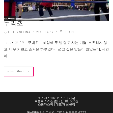
뚜벅초
EDITOR SELINA
2023-04-19
SHARE
by
2023.04.19 뚜벅초 세상에 두 발 딛고 사는 기쁨. 부유하지 않
고. 너무 기쁘고 즐거운 하루였다. 쓰고 싶은 말들이 많았는데, 시간
이..
→
Read More
SPANTASTIC PLACE | 서울
구로구 가마산로27길 18, 306호
스판타스틱 | 대표자 신윤정
통신판매업신고번호 | 2021-서울구로-2223