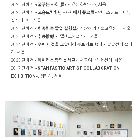
2025 단체전
<꿈꾸는 사회 展>
신촌문화발전소, 서울
2025 단체전
<고슴도치청년 -가시에서 뿔로展>
언더스탠드에비뉴
갤러리우아, 서울
2025 단체전
<히죽히죽 팝업 실험실>
YDP창의예술교육센터, 서울
2025 단체전
<추동推動>
, 뎁센드2 갤러리, 서울
2024 단체전
<우린 이것을 요술이라 부르기로 했다>
, 술술센터 갤러
리, 서울
2023 단체전
<메이커스 팝업 x 서교>
, 서교예술실험센터, 서울
2017 단체전
<SPANTASTIC ARTIST COLLABORATION
EXHIBITION>
, 웜키친, 서울