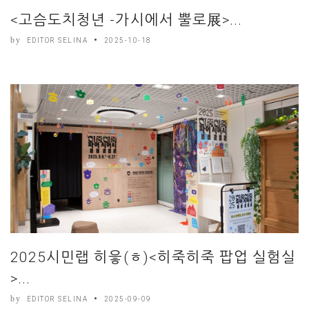
<고슴도치청년 -가시에서 뿔로展>...
by
EDITOR SELINA
2025-10-18
2025시민랩 히읗(ㅎ)<히죽히죽 팝업 실험실
>...
by
EDITOR SELINA
2025-09-09