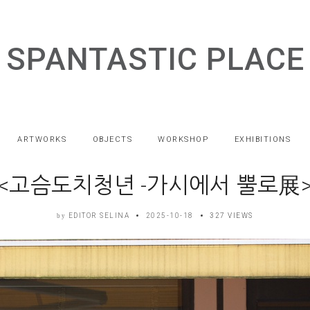
SPANTASTIC PLACE
ARTWORKS
OBJECTS
WORKSHOP
EXHIBITIONS
<고슴도치청년 -가시에서 뿔로展
EDITOR SELINA
2025-10-18
327 VIEWS
by