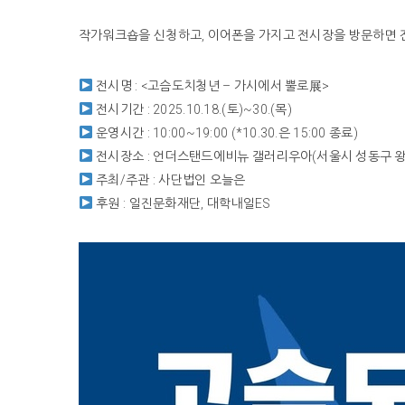
작가워크숍을 신청하고, 이어폰을 가지고 전시장을 방문하면 전
전시명 : <고슴도치청년 – 가시에서 뿔로展>
전시기간 : 2025.10.18.(토)~30.(목)
운영시간 : 10:00~19:00 (*10.30.은 15:00 종료)
전시장소 : 언더스탠드에비뉴 갤러리우아(서울시 성동구 왕
주최/주관 : 사단법인 오늘은
후원 : 일진문화재단, 대학내일ES