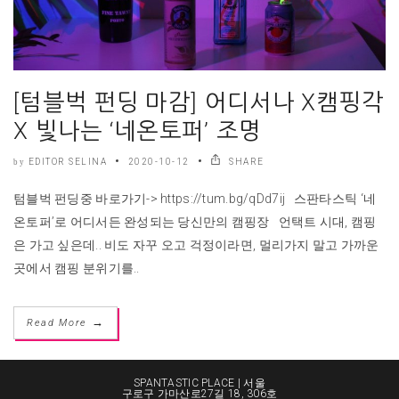
[텀블벅 펀딩 마감] 어디서나 X캠핑각
X 빛나는 ‘네온토퍼’ 조명
EDITOR SELINA
2020-10-12
SHARE
by
텀블벅 펀딩중 바로가기-> https://tum.bg/qDd7ij 스판타스틱 ‘네
온토퍼’로 어디서든 완성되는 당신만의 캠핑장 언택트 시대, 캠핑
은 가고 싶은데.. 비도 자꾸 오고 걱정이라면, 멀리가지 말고 가까운
곳에서 캠핑 분위기를..
→
Read More
SPANTASTIC PLACE | 서울
구로구 가마산로27길 18, 306호