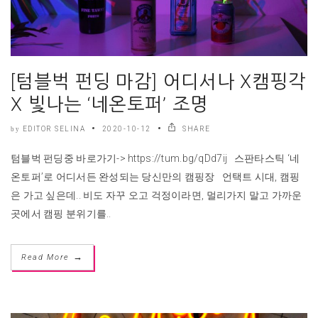
[텀블벅 펀딩 마감] 어디서나 X캠핑각
X 빛나는 ‘네온토퍼’ 조명
EDITOR SELINA
2020-10-12
SHARE
by
텀블벅 펀딩중 바로가기-> https://tum.bg/qDd7ij 스판타스틱 ‘네
온토퍼’로 어디서든 완성되는 당신만의 캠핑장 언택트 시대, 캠핑
은 가고 싶은데.. 비도 자꾸 오고 걱정이라면, 멀리가지 말고 가까운
곳에서 캠핑 분위기를..
→
Read More