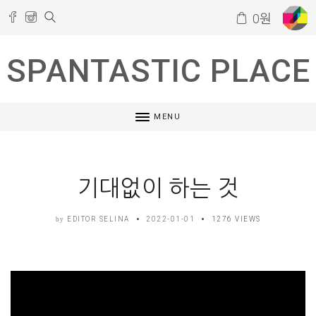
0
원
SPANTASTIC PLACE
MENU
기대없이 하는 것
EDITOR SELINA
2022-01-01
1276 VIEWS
by