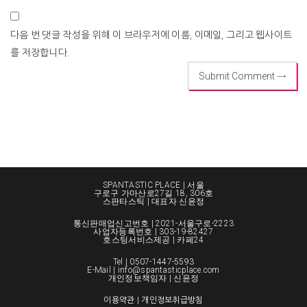
다음 번 댓글 작성을 위해 이 브라우저에 이름, 이메일, 그리고 웹사이트
를 저장합니다.
SPANTASTIC PLACE | 서울
구로구 가마산로27길 18, 306호
스판타스틱 | 대표자 신윤정
통신판매업신고번호 | 2021-서울구로-2223
사업자등록번호 | 303-19-82427
호스팅서비스제공 | 카페24
Tel |
0507-1447-5593
E-Mail | info@spantasticplace.com
개인정보책임자 | 신윤정
이용약관
|
개인정보취급방침