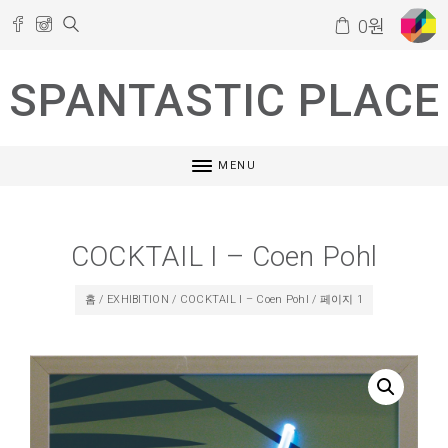
0
원
SPANTASTIC PLACE
MENU
COCKTAIL I – Coen Pohl
홈
/
EXHIBITION
/
COCKTAIL I – Coen Pohl
/ 페이지 1