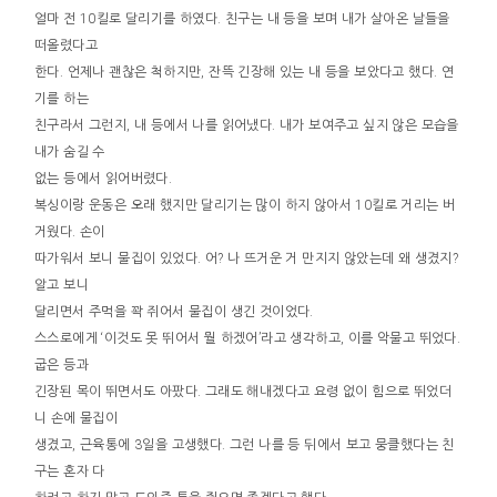
얼마 전 10킬로 달리기를 하였다. 친구는 내 등을 보며 내가 살아온 날들을
떠올렸다고
한다. 언제나 괜찮은 척하지만, 잔뜩 긴장해 있는 내 등을 보았다고 했다. 연
기를 하는
친구라서 그런지, 내 등에서 나를 읽어냈다. 내가 보여주고 싶지 않은 모습을
내가 숨길 수
없는 등에서 읽어버렸다.
복싱이랑 운동은 오래 했지만 달리기는 많이 하지 않아서 10킬로 거리는 버
거웠다. 손이
따가워서 보니 물집이 있었다. 어? 나 뜨거운 거 만지지 않았는데 왜 생겼지?
알고 보니
달리면서 주먹을 꽉 쥐어서 물집이 생긴 것이었다.
스스로에게 ‘이것도 못 뛰어서 뭘 하겠어’라고 생각하고, 이를 악물고 뛰었다.
굽은 등과
긴장된 목이 뛰면서도 아팠다. 그래도 해내겠다고 요령 없이 힘으로 뛰었더
니 손에 물집이
생겼고, 근육통에 3일을 고생했다. 그런 나를 등 뒤에서 보고 뭉클했다는 친
구는 혼자 다