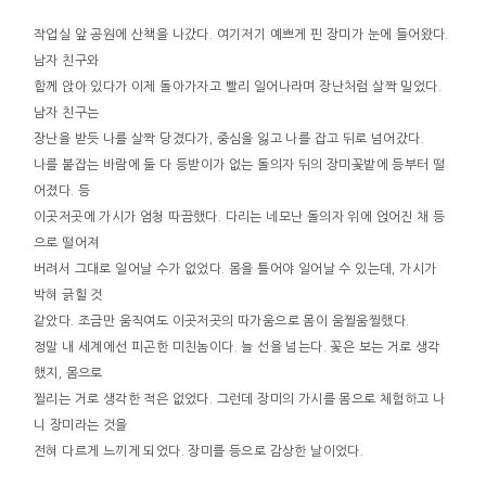
작업실 앞 공원에 산책을 나갔다. 여기저기 예쁘게 핀 장미가 눈에 들어왔다.
남자 친구와
함께 앉아 있다가 이제 돌아가자고 빨리 일어나라며 장난처럼 살짝 밀었다.
남자 친구는
장난을 받듯 나를 살짝 당겼다가, 중심을 잃고 나를 잡고 뒤로 넘어갔다.
나를 붙잡는 바람에 둘 다 등받이가 없는 돌의자 뒤의 장미꽃밭에 등부터 떨
어졌다. 등
이곳저곳에 가시가 엄청 따끔했다. 다리는 네모난 돌의자 위에 얹어진 채 등
으로 떨어져
버려서 그대로 일어날 수가 없었다. 몸을 틀어야 일어날 수 있는데, 가시가
박혀 긁힐 것
같았다. 조금만 움직여도 이곳저곳의 따가움으로 몸이 움찔움찔했다.
정말 내 세계에선 피곤한 미친놈이다. 늘 선을 넘는다. 꽃은 보는 거로 생각
했지, 몸으로
찔리는 거로 생각한 적은 없었다. 그런데 장미의 가시를 몸으로 체험하고 나
니 장미라는 것을
전혀 다르게 느끼게 되었다. 장미를 등으로 감상한 날이었다.