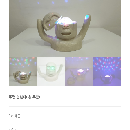
뚜껑 열린다! 흥 폭발!
for 혜준
<흥>