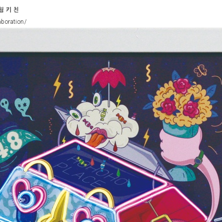
웜 키 친
aboration/