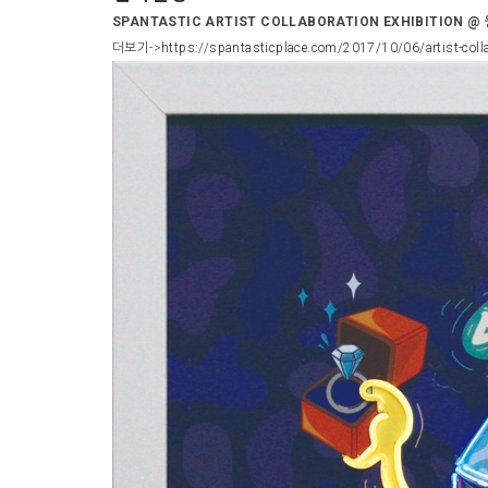
SPANTASTIC ARTIST COLLABORATION EXHIBITION @ 
더보기->
https://spantasticplace.com/2017/10/06/artist-coll